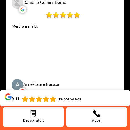
Danielle Gemini Demo
Merci a mr falck
Anne-Laure Buisson
5.0
Lire nos
54
avis
Réaction rapide, mais pas de devis envoyé malgré plusieurs
relance, pas de réponse
Devis gratuit
Appel