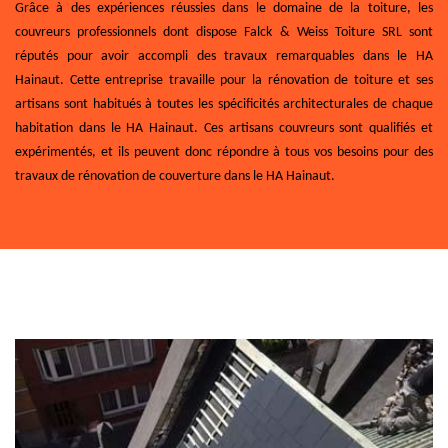
Grâce à des expériences réussies dans le domaine de la toiture, les
couvreurs professionnels dont dispose Falck & Weiss Toiture SRL sont
réputés pour avoir accompli des travaux remarquables dans le HA
Hainaut. Cette entreprise travaille pour la rénovation de toiture et ses
artisans sont habitués à toutes les spécificités architecturales de chaque
habitation dans le HA Hainaut. Ces artisans couvreurs sont qualifiés et
expérimentés, et ils peuvent donc répondre à tous vos besoins pour des
travaux de rénovation de couverture dans le HA Hainaut.