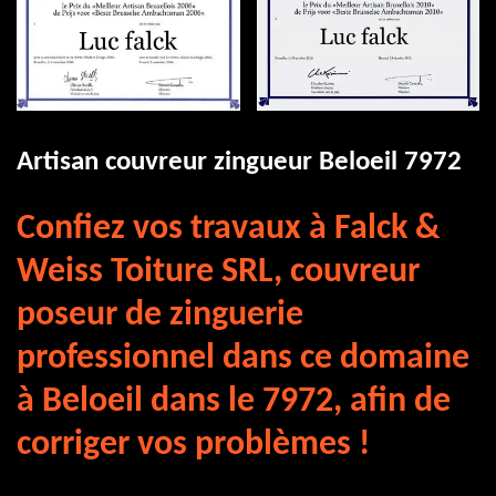
Artisan couvreur zingueur Beloeil 7972
Confiez vos travaux à Falck &
Weiss Toiture SRL, couvreur
poseur de zinguerie
professionnel dans ce domaine
à Beloeil dans le 7972, afin de
corriger vos problèmes !