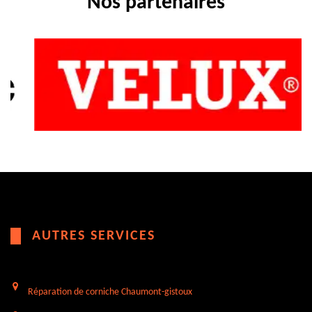
Nos partenaires
AUTRES SERVICES
Réparation de corniche Chaumont-gistoux