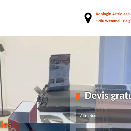
Koningin Astridlaan
1780 Wemmel - Belg
Devis grat
lles