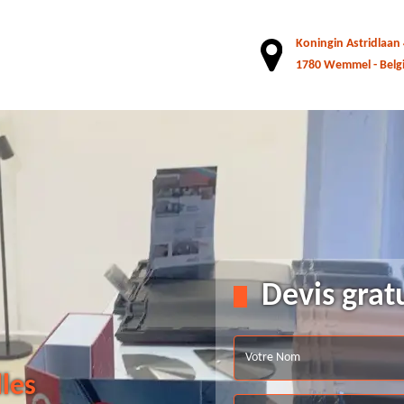
Koningin Astridlaan
1780 Wemmel - Belg
Devis grat
lles