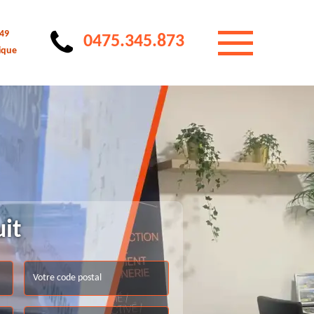
 49
0475.345.873
ique
uit