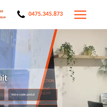
 49
0475.345.873
ique
uit