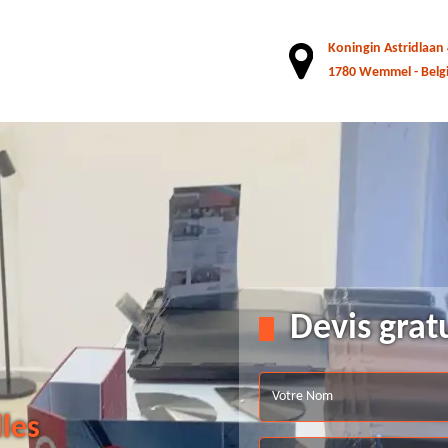
Koningin Astridlaan
1780 Wemmel - Belg
Devis grat
lles