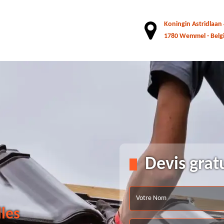
Koningin Astridlaan
1780 Wemmel - Belg
Devis grat
lles