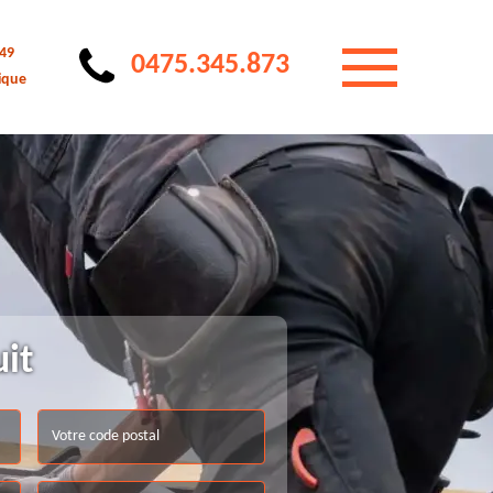
 49
0475.345.873
ique
uit