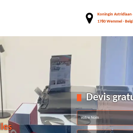
Koningin Astridlaan
1780 Wemmel - Belg
Devis grat
lles