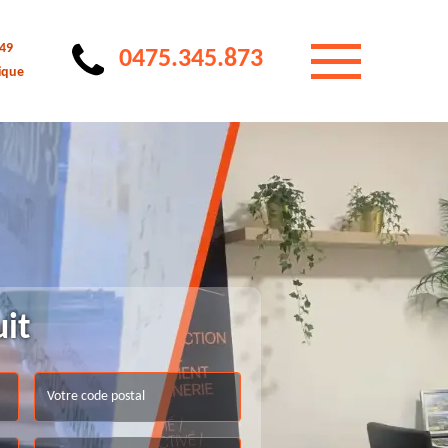
 49
0475.345.873
ique
uit