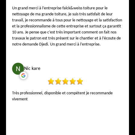
Falck connaît son métier sur le bout des doigts. Un patron
correct, honnête, humain, et qui respecte ses clients. L’équipe est
Un grand merci à l’entreprise falck&weiss toiture pour le
gentille, propre, ponctuelle, travaille carré et avec le sourire.
nettoyage de ma grande toiture, je suis très satisfait de leur
Franchement, ça fait du bien de tomber sur une entreprise aussi
travail, je recommande à tous pour le nettoyage et la satisfaction
sérieuse en Belgique. Je recommande Falck & Weiss Toiture à
et la professionnalisme de cette entreprise et surtout ça garantit
tous les Belges qui veulent une toiture réalisée par de vrais pros.
10 ans. Je pense que c’est très important comment on fait nos
Vous pouvez leur faire confiance les yeux fermés, parole de
travaux le patron est très présent sur le chantier et à l’écoute de
cliente plus que satisfaite. Encore un grand merci à toute l’équipe
notre demande Djedi. Un grand merci à l’entreprise.
pour votre superbe travail !
Nic kare
Très professionnel, disponible et compétent je recommande
vivement