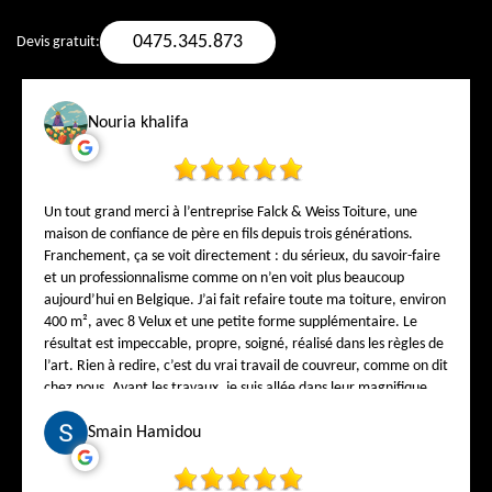
0475.345.873
Devis gratuit:
Nouria khalifa
Un tout grand merci à l’entreprise Falck & Weiss Toiture, une
maison de confiance de père en fils depuis trois générations.
Franchement, ça se voit directement : du sérieux, du savoir-faire
et un professionnalisme comme on n’en voit plus beaucoup
aujourd’hui en Belgique. J’ai fait refaire toute ma toiture, environ
400 m², avec 8 Velux et une petite forme supplémentaire. Le
résultat est impeccable, propre, soigné, réalisé dans les règles de
l’art. Rien à redire, c’est du vrai travail de couvreur, comme on dit
chez nous. Avant les travaux, je suis allée dans leur magnifique
showroom au 1, rue de la Bonté – 1000 Bruxelles pour choisir mes
tuiles. Et là, j’ai vraiment été impressionnée ! On est super bien
Smain Hamidou
reçu, on vous explique tout calmement, on vous conseille comme
si vous étiez de la famille. On sent directement que Monsieur