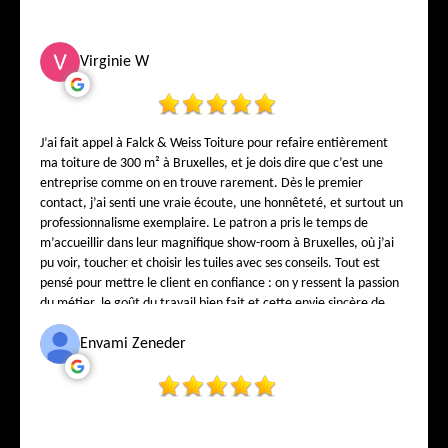
Virginie W
J’ai fait appel à Falck & Weiss Toiture pour refaire entièrement
ma toiture de 300 m² à Bruxelles, et je dois dire que c’est une
entreprise comme on en trouve rarement. Dès le premier
contact, j’ai senti une vraie écoute, une honnêteté, et surtout un
professionnalisme exemplaire. Le patron a pris le temps de
m’accueillir dans leur magnifique show-room à Bruxelles, où j’ai
pu voir, toucher et choisir les tuiles avec ses conseils. Tout est
pensé pour mettre le client en confiance : on y ressent la passion
du métier, le goût du travail bien fait et cette envie sincère de
satisfaire chaque client. Sur le chantier, l’équipe a travaillé avec
soin, propreté et précision. Chaque détail a été respecté, chaque
Envami Zeneder
finition réalisée avec une rigueur rare. Aujourd’hui, j’ai une
toiture splendide, solide et élégante — et surtout la tranquillité
d’esprit de savoir que le travail a été fait par de vrais
professionnels de Bruxelles. Si vous cherchez une entreprise de
toiture digne de confiance, avec un show-room où l’on vous