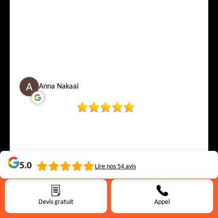
conseille vraiment, Falck & Weiss Toiture est sans hésiter la
meilleure adresse de Bruxelles. Falck & Weiss Toiture – là où la
qualité rencontre la confiance. ????????
Anna Nakaai
5.0
Lire nos
54
avis
Devis gratuit
Appel