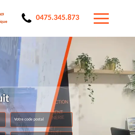
 49
0475.345.873
ique
uit