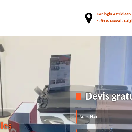
Koningin Astridlaan
1780 Wemmel - Belg
Devis grat
lles