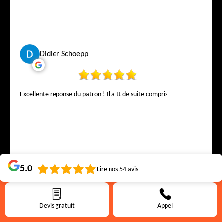
accueilli et conseillé. Je recommande Falck & Weiss Toiture sans
aucune hésitation à toute personne cherchant une entreprise
fiable, honnête et hautement qualifiée pour des travaux de
toiture à Bruxelles. Un immense merci à toute l’équipe pour ce
travail exceptionnel.
Didier Schoepp
Excellente reponse du patron ! Il a tt de suite compris
5.0
Lire nos
54
avis
Jeremy Maquet
Devis gratuit
Appel