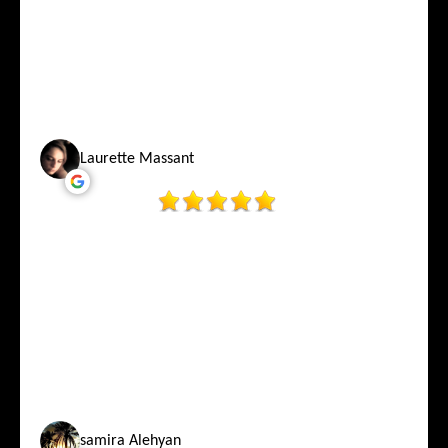
Laurette Massant
samira Alehyan