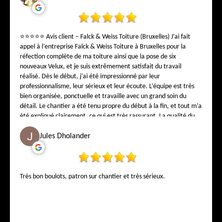
⭐⭐⭐⭐⭐ Avis client – Falck & Weiss Toiture (Bruxelles) J’ai fait
appel à l’entreprise Falck & Weiss Toiture à Bruxelles pour la
réfection complète de ma toiture ainsi que la pose de six
nouveaux Velux, et je suis extrêmement satisfait du travail
réalisé. Dès le début, j’ai été impressionné par leur
professionnalisme, leur sérieux et leur écoute. L’équipe est très
bien organisée, ponctuelle et travaille avec un grand soin du
détail. Le chantier a été tenu propre du début à la fin, et tout m’a
été expliqué clairement, ce qui est très rassurant. La qualité du
travail est remarquable : la toiture est parfaitement réalisée et
les Velux sont posés avec une finition impeccable, apportant une
Jules Dholander
magnifique luminosité à la maison. On sent immédiatement le
savoir-faire d’une entreprise expérimentée et reconnue à
Bruxelles. Un point très important pour moi : les travaux sont
couverts par une garantie décennale de 15 ans, ce qui apporte
Très bon boulots, patron sur chantier et très sérieux.
une véritable tranquillité d’esprit et prouve le sérieux et la
confiance que l’entreprise a dans la qualité de son travail. Je tiens
également à souligner le professionnalisme du show-room situé
au 1, rue de la Bonté, 1000 Bruxelles, où l’on est très bien