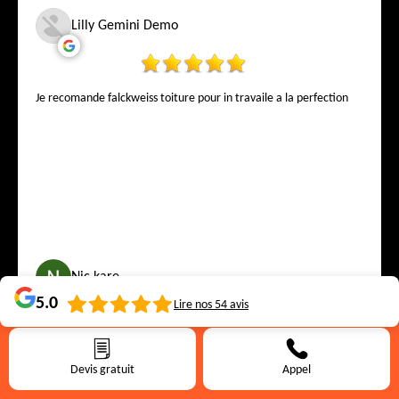
Lilly Gemini Demo
Je recomande falckweiss toiture pour in travaile a la perfection
Nic kare
5.0
Lire nos
54
avis
Très professionnel, disponible et compétent je recommande
vivement
Devis gratuit
Appel