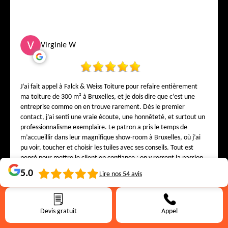
Virginie W
J’ai fait appel à Falck & Weiss Toiture pour refaire entièrement
ma toiture de 300 m² à Bruxelles, et je dois dire que c’est une
entreprise comme on en trouve rarement. Dès le premier
contact, j’ai senti une vraie écoute, une honnêteté, et surtout un
professionnalisme exemplaire. Le patron a pris le temps de
m’accueillir dans leur magnifique show-room à Bruxelles, où j’ai
pu voir, toucher et choisir les tuiles avec ses conseils. Tout est
pensé pour mettre le client en confiance : on y ressent la passion
du métier, le goût du travail bien fait et cette envie sincère de
5.0
Lire nos
54
avis
satisfaire chaque client. Sur le chantier, l’équipe a travaillé avec
soin, propreté et précision. Chaque détail a été respecté, chaque
Robert Sinnott
finition réalisée avec une rigueur rare. Aujourd’hui, j’ai une
toiture splendide, solide et élégante — et surtout la tranquillité
Devis gratuit
Appel
d’esprit de savoir que le travail a été fait par de vrais