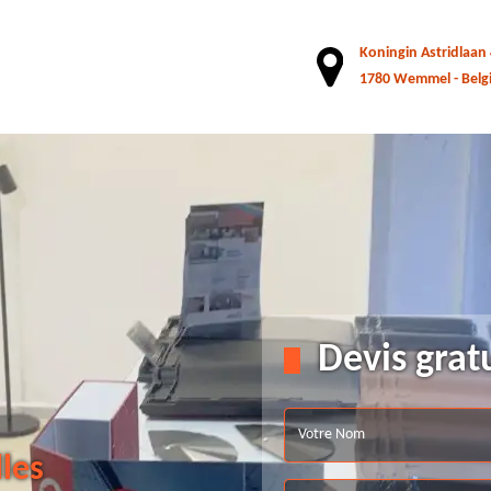
Koningin Astridlaan
1780 Wemmel - Belg
Devis grat
lles