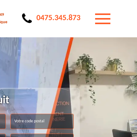
 49
0475.345.873
ique
uit