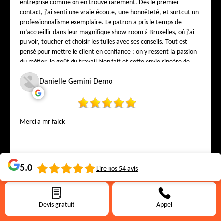
entreprise comme on en trouve rarement. Dès le premier
contact, j’ai senti une vraie écoute, une honnêteté, et surtout un
professionnalisme exemplaire. Le patron a pris le temps de
m’accueillir dans leur magnifique show-room à Bruxelles, où j’ai
pu voir, toucher et choisir les tuiles avec ses conseils. Tout est
pensé pour mettre le client en confiance : on y ressent la passion
du métier, le goût du travail bien fait et cette envie sincère de
satisfaire chaque client. Sur le chantier, l’équipe a travaillé avec
soin, propreté et précision. Chaque détail a été respecté, chaque
Danielle Gemini Demo
finition réalisée avec une rigueur rare. Aujourd’hui, j’ai une
toiture splendide, solide et élégante — et surtout la tranquillité
d’esprit de savoir que le travail a été fait par de vrais
professionnels de Bruxelles. Si vous cherchez une entreprise de
Merci a mr falck
toiture digne de confiance, avec un show-room où l’on vous
conseille vraiment, Falck & Weiss Toiture est sans hésiter la
meilleure adresse de Bruxelles. Falck & Weiss Toiture – là où la
qualité rencontre la confiance. ????????
5.0
Lire nos
54
avis
Devis gratuit
Appel