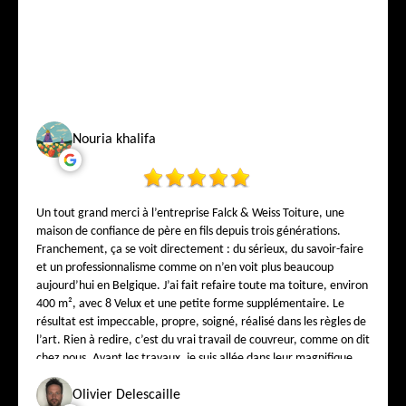
Nouria khalifa
Un tout grand merci à l’entreprise Falck & Weiss Toiture, une
maison de confiance de père en fils depuis trois générations.
Franchement, ça se voit directement : du sérieux, du savoir-faire
et un professionnalisme comme on n’en voit plus beaucoup
aujourd’hui en Belgique. J’ai fait refaire toute ma toiture, environ
400 m², avec 8 Velux et une petite forme supplémentaire. Le
résultat est impeccable, propre, soigné, réalisé dans les règles de
l’art. Rien à redire, c’est du vrai travail de couvreur, comme on dit
chez nous. Avant les travaux, je suis allée dans leur magnifique
showroom au 1, rue de la Bonté – 1000 Bruxelles pour choisir mes
tuiles. Et là, j’ai vraiment été impressionnée ! On est super bien
Olivier Delescaille