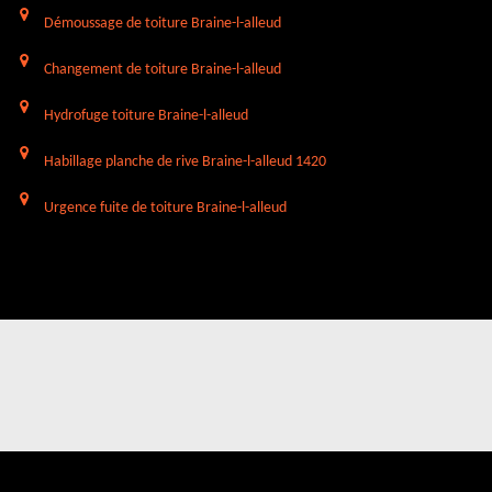
Démoussage de toiture Braine-l-alleud
Changement de toiture Braine-l-alleud
Hydrofuge toiture Braine-l-alleud
Habillage planche de rive Braine-l-alleud 1420
Urgence fuite de toiture Braine-l-alleud