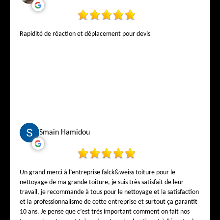
reçu, on vous explique tout calmement, on vous conseille comme
si vous étiez de la famille. On sent directement que Monsieur
Falck connaît son métier sur le bout des doigts. Un patron
correct, honnête, humain, et qui respecte ses clients. L’équipe est
Rapidité de réaction et déplacement pour devis
gentille, propre, ponctuelle, travaille carré et avec le sourire.
Franchement, ça fait du bien de tomber sur une entreprise aussi
sérieuse en Belgique. Je recommande Falck & Weiss Toiture à
tous les Belges qui veulent une toiture réalisée par de vrais pros.
Vous pouvez leur faire confiance les yeux fermés, parole de
cliente plus que satisfaite. Encore un grand merci à toute l’équipe
pour votre superbe travail !
Smain Hamidou
Un grand merci à l’entreprise falck&weiss toiture pour le
nettoyage de ma grande toiture, je suis très satisfait de leur
travail, je recommande à tous pour le nettoyage et la satisfaction
et la professionnalisme de cette entreprise et surtout ça garantit
10 ans. Je pense que c’est très important comment on fait nos