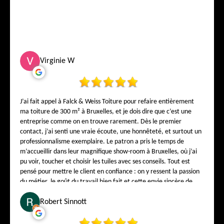
Virginie W
J’ai fait appel à Falck & Weiss Toiture pour refaire entièrement
ma toiture de 300 m² à Bruxelles, et je dois dire que c’est une
entreprise comme on en trouve rarement. Dès le premier
contact, j’ai senti une vraie écoute, une honnêteté, et surtout un
professionnalisme exemplaire. Le patron a pris le temps de
m’accueillir dans leur magnifique show-room à Bruxelles, où j’ai
pu voir, toucher et choisir les tuiles avec ses conseils. Tout est
pensé pour mettre le client en confiance : on y ressent la passion
du métier, le goût du travail bien fait et cette envie sincère de
satisfaire chaque client. Sur le chantier, l’équipe a travaillé avec
soin, propreté et précision. Chaque détail a été respecté, chaque
Robert Sinnott
finition réalisée avec une rigueur rare. Aujourd’hui, j’ai une
toiture splendide, solide et élégante — et surtout la tranquillité