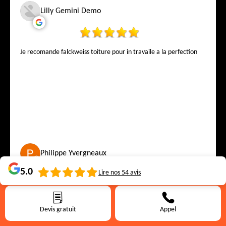
Lilly Gemini Demo
Je recomande falckweiss toiture pour in travaile a la perfection
Philippe Yvergneaux
5.0
Lire nos
54
avis
Devis très correcte personnel impeccable. Facture = au devis.
Rapidité d'exécution
Devis gratuit
Appel