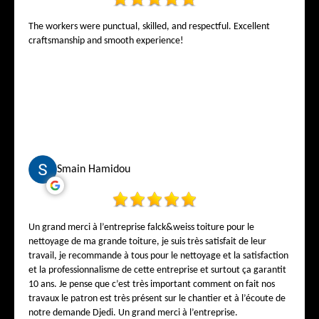
d’esprit de savoir que le travail a été fait par de vrais
professionnels de Bruxelles. Si vous cherchez une entreprise de
The workers were punctual, skilled, and respectful. Excellent
toiture digne de confiance, avec un show-room où l’on vous
craftsmanship and smooth experience!
conseille vraiment, Falck & Weiss Toiture est sans hésiter la
meilleure adresse de Bruxelles. Falck & Weiss Toiture – là où la
qualité rencontre la confiance. ????????
Smain Hamidou
Un grand merci à l’entreprise falck&weiss toiture pour le
nettoyage de ma grande toiture, je suis très satisfait de leur
travail, je recommande à tous pour le nettoyage et la satisfaction
et la professionnalisme de cette entreprise et surtout ça garantit
10 ans. Je pense que c’est très important comment on fait nos
travaux le patron est très présent sur le chantier et à l’écoute de
notre demande Djedi. Un grand merci à l’entreprise.