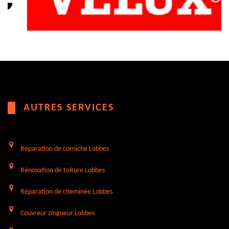
AUTRES SERVICES
Réparation de corniche Lobbes
Rénovation de toiture Lobbes
Réparation de cheminée Lobbes
Couvreur zingueur Lobbes