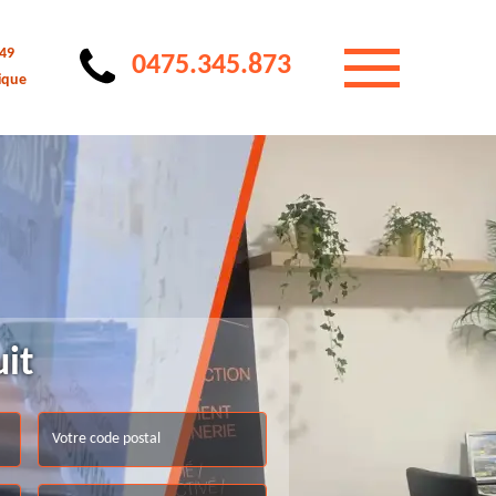
 49
0475.345.873
ique
uit