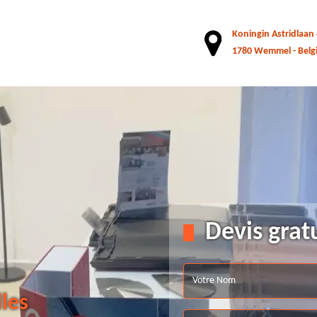
Koningin Astridlaan
1780 Wemmel - Belg
Devis grat
lles