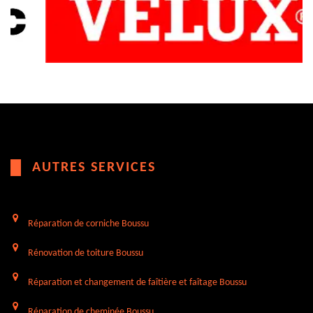
AUTRES SERVICES
Réparation de corniche Boussu
Rénovation de toiture Boussu
Réparation et changement de faîtière et faîtage Boussu
Réparation de cheminée Boussu