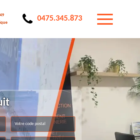
 49
0475.345.873
ique
uit