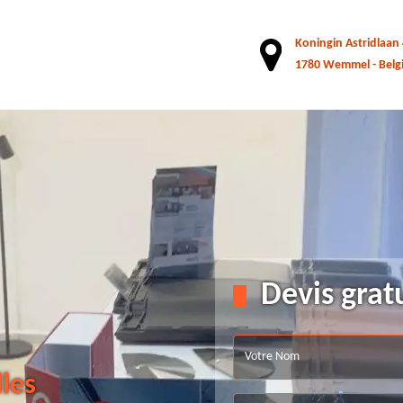
Koningin Astridlaan
1780 Wemmel - Belg
Devis grat
lles