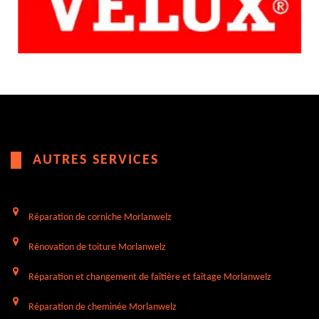
AUTRES SERVICES
Réparation de corniche Morlanwelz
Rénovation de toiture Morlanwelz
Réparation et changement de faîtière et faîtage Morlanwelz
Réparation de cheminée Morlanwelz