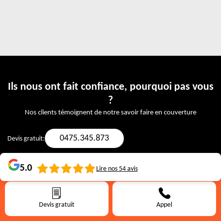
Ils nous ont fait confiance, pourquoi pas vous
?
Nos clients témoignent de notre savoir faire en couverture
0475.345.873
Devis gratuit:
5.0
Lire nos
54
avis
L Meeus
Devis gratuit
Appel
Très bonne réactivité (le patron est venu dès le lendemain de la