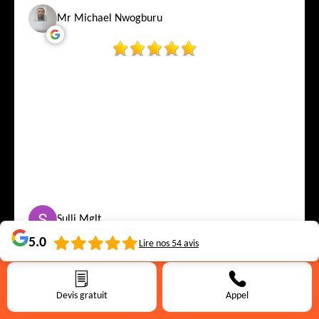
Mr Michael Nwogburu
Sulli Mglt
5.0
Lire nos
54
avis
Personnel très serviable et respectueux, beaucoup de bon conseil
reçu
Devis gratuit
Appel