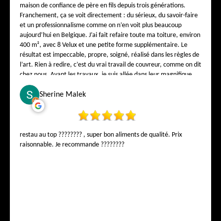
maison de confiance de père en fils depuis trois générations.
Franchement, ça se voit directement : du sérieux, du savoir-faire
et un professionnalisme comme on n’en voit plus beaucoup
aujourd’hui en Belgique. J’ai fait refaire toute ma toiture, environ
400 m², avec 8 Velux et une petite forme supplémentaire. Le
résultat est impeccable, propre, soigné, réalisé dans les règles de
l’art. Rien à redire, c’est du vrai travail de couvreur, comme on dit
chez nous. Avant les travaux, je suis allée dans leur magnifique
showroom au 1, rue de la Bonté – 1000 Bruxelles pour choisir mes
tuiles. Et là, j’ai vraiment été impressionnée ! On est super bien
Sherine Malek
reçu, on vous explique tout calmement, on vous conseille comme
si vous étiez de la famille. On sent directement que Monsieur
Falck connaît son métier sur le bout des doigts. Un patron
correct, honnête, humain, et qui respecte ses clients. L’équipe est
restau au top ???????? , super bon aliments de qualité. Prix
gentille, propre, ponctuelle, travaille carré et avec le sourire.
raisonnable. Je recommande ????????
Franchement, ça fait du bien de tomber sur une entreprise aussi
sérieuse en Belgique. Je recommande Falck & Weiss Toiture à
tous les Belges qui veulent une toiture réalisée par de vrais pros.
Vous pouvez leur faire confiance les yeux fermés, parole de
cliente plus que satisfaite. Encore un grand merci à toute l’équipe
pour votre superbe travail !