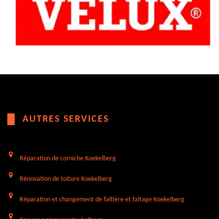
AUTRES SERVICES
Réparation de corniche Koekelberg
Rénovation de toiture Koekelberg
Réparation et changement de faîtière et faîtage Koekelberg