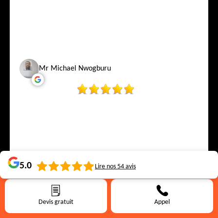
Mr Michael Nwogburu
5.0
Lire nos
54
avis
Devis gratuit
Appel
Virginie W