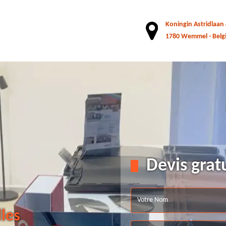
Koningin Astridlaan
1780 Wemmel - Belg
Devis grat
lles