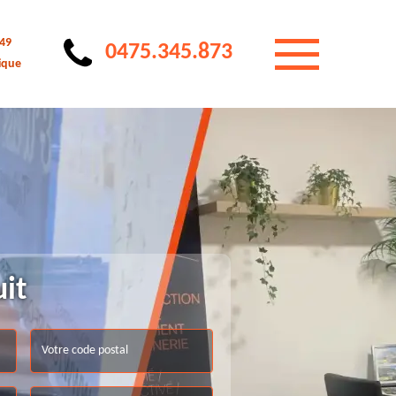
 49
0475.345.873
ique
uit