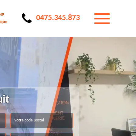
 49
0475.345.873
ique
uit