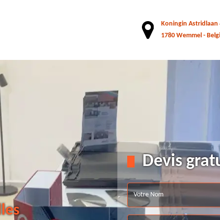
Koningin Astridlaan
1780 Wemmel - Belg
Devis grat
lles