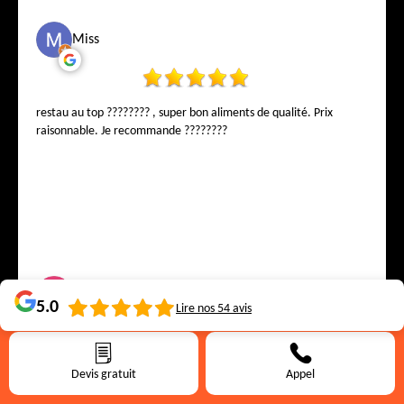
Miss
restau au top ???????? , super bon aliments de qualité. Prix
raisonnable. Je recommande ????????
Virginie W
5.0
Lire nos
54
avis
J’ai fait appel à Falck & Weiss Toiture pour refaire entièrement
Devis gratuit
Appel
ma toiture de 300 m² à Bruxelles, et je dois dire que c’est une
entreprise comme on en trouve rarement. Dès le premier