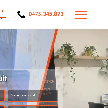
 49
0475.345.873
ique
uit