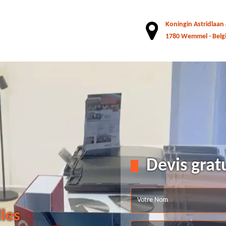
Koningin Astridlaan
1780 Wemmel - Belg
Devis grat
lles