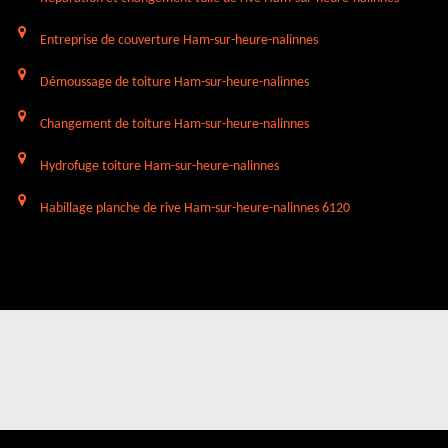
Entreprise de couverture Ham-sur-heure-nalinnes
Démoussage de toiture Ham-sur-heure-nalinnes
Changement de toiture Ham-sur-heure-nalinnes
Hydrofuge toiture Ham-sur-heure-nalinnes
Habillage planche de rive Ham-sur-heure-nalinnes 6120