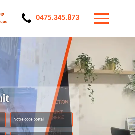
 49
0475.345.873
ique
uit