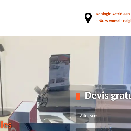
Koningin Astridlaan
1780 Wemmel - Belg
Devis grat
lles