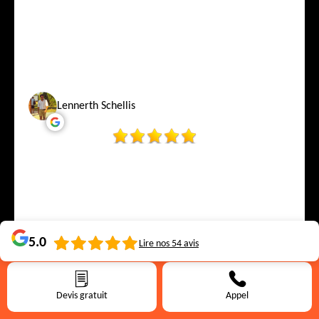
Lennerth Schellis
5.0
Lire nos
54
avis
Devis gratuit
Appel
Smain Hamidou