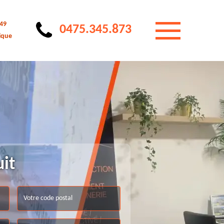
 49
0475.345.873
ique
uit