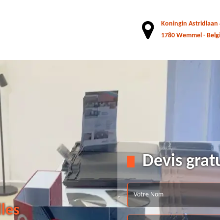
Koningin Astridlaan
1780 Wemmel - Belg
Devis grat
lles