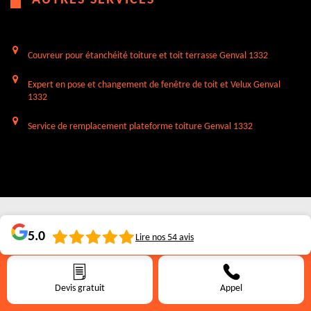
Couvreur pour étanchéité toiture et toit terrasse Genval 1332
Expert en pose et changement de fenêtre de toit et Velux Genval
1332
Service de remplacement plateforme toiture Genval 1332
5.0
Lire nos
54
avis
Devis gratuit
Appel