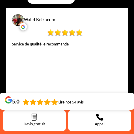
Walid Belkacem
Service de qualité je recommande
5.0
Lire nos
54
avis
Miss
Devis gratuit
Appel
restau au top ???????? , super bon aliments de qualité. Prix