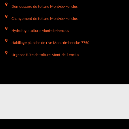
Démoussage de toiture Mont-de-l-enclus
Changement de toiture Mont-de-l-enclus
Hydrofuge toiture Mont-de-l-enclus
Habillage planche de rive Mont-de-l-enclus 7750
Urgence fuite de toiture Mont-de-l-enclus