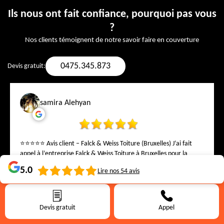
Ils nous ont fait confiance, pourquoi pas vous
?
Nos clients témoignent de notre savoir faire en couverture
0475.345.873
Devis gratuit:
samira Alehyan
⭐⭐⭐⭐⭐ Avis client – Falck & Weiss Toiture (Bruxelles) J’ai fait
appel à l’entreprise Falck & Weiss Toiture à Bruxelles pour la
réfection complète de ma toiture ainsi que la pose de six
5.0
Lire nos
54
avis
nouveaux Velux, et je suis extrêmement satisfait du travail
réalisé. Dès le début, j’ai été impressionné par leur
professionnalisme, leur sérieux et leur écoute. L’équipe est très
bien organisée, ponctuelle et travaille avec un grand soin du
Devis gratuit
Appel
détail. Le chantier a été tenu propre du début à la fin, et tout m’a
été expliqué clairement, ce qui est très rassurant. La qualité du