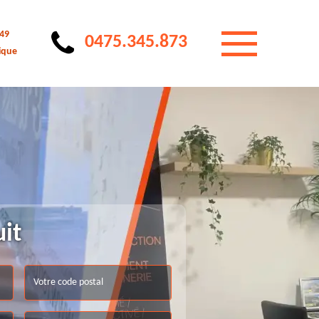
 49
0475.345.873
ique
uit