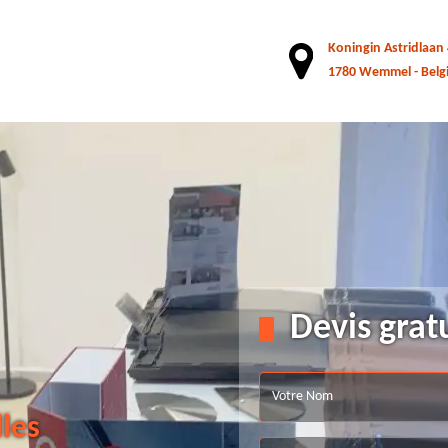
Koningin Astridlaan
1780 Wemmel - Belg
Devis grat
lles