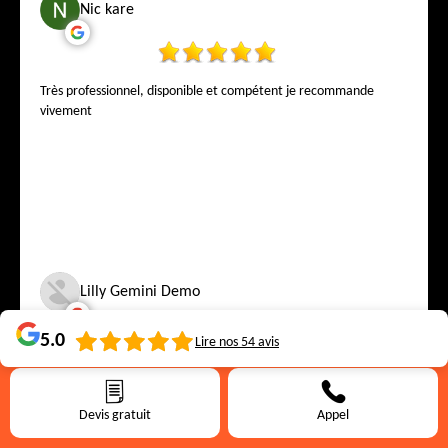
Nic kare
Très professionnel, disponible et compétent je recommande
vivement
Lilly Gemini Demo
5.0
Lire nos
54
avis
Je recomande falckweiss toiture pour in travaile a la perfection
Devis gratuit
Appel