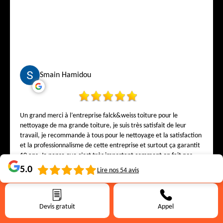
Smain Hamidou
Un grand merci à l’entreprise falck&weiss toiture pour le
nettoyage de ma grande toiture, je suis très satisfait de leur
travail, je recommande à tous pour le nettoyage et la satisfaction
et la professionnalisme de cette entreprise et surtout ça garantit
10 ans. Je pense que c’est très important comment on fait nos
travaux le patron est très présent sur le chantier et à l’écoute de
5.0
Lire nos
54
avis
notre demande Djedi. Un grand merci à l’entreprise.
Devis gratuit
Appel
Walid Belkacem