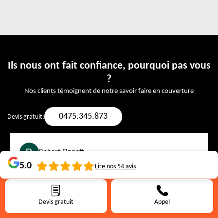
Ils nous ont fait confiance, pourquoi pas vous
?
Nos clients témoignent de notre savoir faire en couverture
0475.345.873
Devis gratuit:
Robert Sinnott
5.0
Lire nos
54
avis
The workers were punctual, skilled, and respectful. Excellent
craftsmanship and smooth experience!
Devis gratuit
Appel