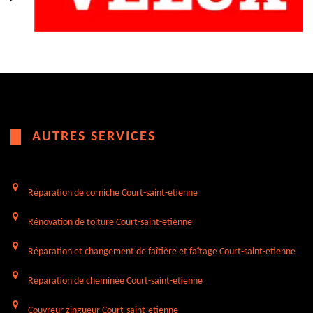
AUTRES SERVICES
Réparation de corniche Court-saint-etienne
Rénovation de toiture Court-saint-etienne
Réparation et changement de faîtière et faîtage Court-saint-etienne
Réparation de cheminée Court-saint-etienne
Couvreur zingueur Court-saint-etienne