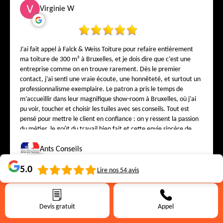
Virginie W
J’ai fait appel à Falck & Weiss Toiture pour refaire entièrement
ma toiture de 300 m² à Bruxelles, et je dois dire que c’est une
entreprise comme on en trouve rarement. Dès le premier
contact, j’ai senti une vraie écoute, une honnêteté, et surtout un
professionnalisme exemplaire. Le patron a pris le temps de
m’accueillir dans leur magnifique show-room à Bruxelles, où j’ai
pu voir, toucher et choisir les tuiles avec ses conseils. Tout est
pensé pour mettre le client en confiance : on y ressent la passion
du métier, le goût du travail bien fait et cette envie sincère de
satisfaire chaque client. Sur le chantier, l’équipe a travaillé avec
soin, propreté et précision. Chaque détail a été respecté, chaque
Ants Conseils
finition réalisée avec une rigueur rare. Aujourd’hui, j’ai une
5.0
toiture splendide, solide et élégante — et surtout la tranquillité
Lire nos
54
avis
d’esprit de savoir que le travail a été fait par de vrais
professionnels de Bruxelles. Si vous cherchez une entreprise de
Travail sérieux, je recommande. Merci pour les travaux
toiture digne de confiance, avec un show-room où l’on vous
Devis gratuit
Appel
conseille vraiment, Falck & Weiss Toiture est sans hésiter la
meilleure adresse de Bruxelles. Falck & Weiss Toiture – là où la