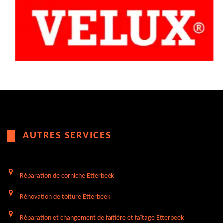
AUTRES SERVICES
Réparation de corniche Etterbeek
Rénovation de toiture Etterbeek
Réparation et changement de faîtière et faîtage Etterbeek