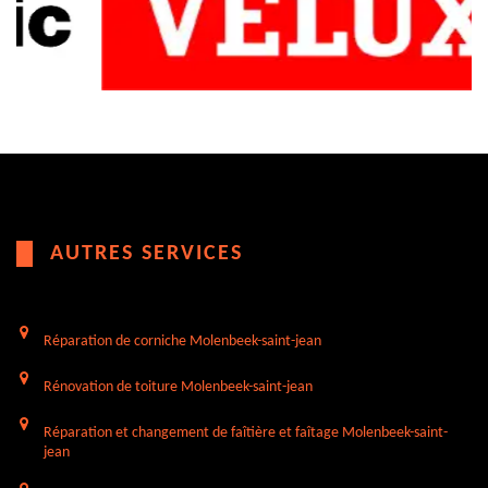
AUTRES SERVICES
Réparation de corniche Molenbeek-saint-jean
Rénovation de toiture Molenbeek-saint-jean
Réparation et changement de faîtière et faîtage Molenbeek-saint-
jean