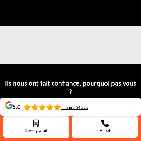
Ils nous ont fait confiance, pourquoi pas vous
?
Nos clients témoignent de notre savoir faire en couverture
5.0
Lire nos
54
avis
0475.345.873
Devis gratuit:
Devis gratuit
Appel
Mr Michael Nwogburu