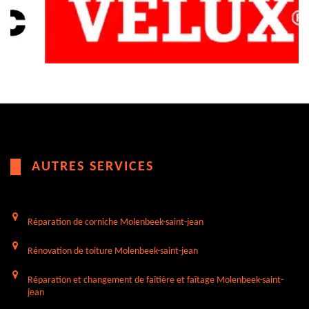
AUTRES SERVICES
Réparation de corniche Molenbeek-saint-jean
Rénovation de toiture Molenbeek-saint-jean
Réparation et changement de faîtière et faîtage Molenbeek-saint-
jean