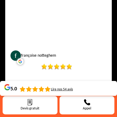
françoise notteghem
5.0
Lire nos
54
avis
Devis gratuit
Appel