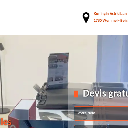
Koningin Astridlaan
1780 Wemmel - Belg
Devis grat
lles