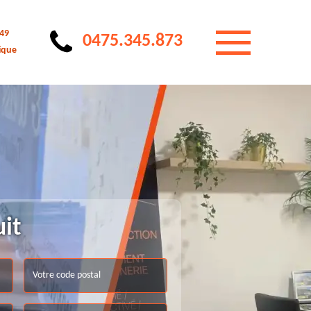
 49
0475.345.873
ique
uit