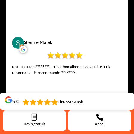
Sherine Malek
restau au top ???????? , super bon aliments de qualité. Prix
raisonnable. Je recommande ????????
5.0
Lire nos
54
avis
Devis gratuit
Appel
Kim Tondeur