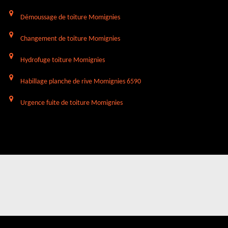
Démoussage de toiture Momignies
Changement de toiture Momignies
Hydrofuge toiture Momignies
Habillage planche de rive Momignies 6590
Urgence fuite de toiture Momignies