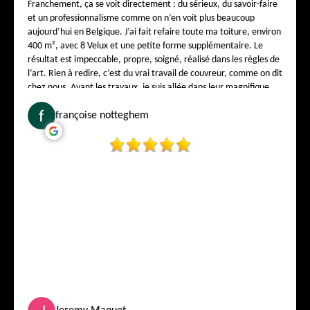
Franchement, ça se voit directement : du sérieux, du savoir-faire
et un professionnalisme comme on n’en voit plus beaucoup
aujourd’hui en Belgique. J’ai fait refaire toute ma toiture, environ
400 m², avec 8 Velux et une petite forme supplémentaire. Le
résultat est impeccable, propre, soigné, réalisé dans les règles de
l’art. Rien à redire, c’est du vrai travail de couvreur, comme on dit
chez nous. Avant les travaux, je suis allée dans leur magnifique
showroom au 1, rue de la Bonté – 1000 Bruxelles pour choisir mes
tuiles. Et là, j’ai vraiment été impressionnée ! On est super bien
françoise notteghem
reçu, on vous explique tout calmement, on vous conseille comme
si vous étiez de la famille. On sent directement que Monsieur
Falck connaît son métier sur le bout des doigts. Un patron
correct, honnête, humain, et qui respecte ses clients. L’équipe est
gentille, propre, ponctuelle, travaille carré et avec le sourire.
Franchement, ça fait du bien de tomber sur une entreprise aussi
sérieuse en Belgique. Je recommande Falck & Weiss Toiture à
tous les Belges qui veulent une toiture réalisée par de vrais pros.
Vous pouvez leur faire confiance les yeux fermés, parole de
cliente plus que satisfaite. Encore un grand merci à toute l’équipe
pour votre superbe travail !