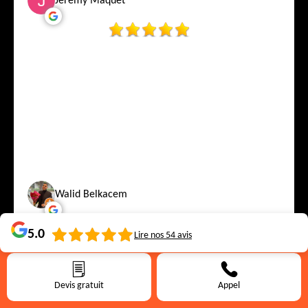
Jeremy Maquet
Walid Belkacem
5.0
Lire nos
54
avis
Service de qualité je recommande
Devis gratuit
Appel